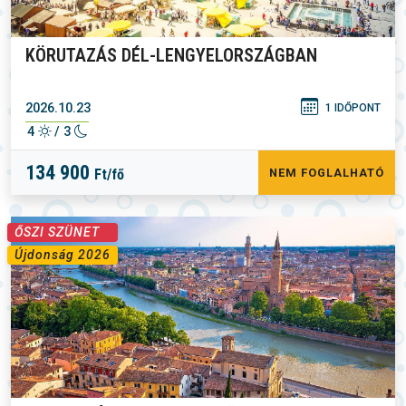
KÖRUTAZÁS DÉL-LENGYELORSZÁGBAN
2026.10.23
1 IDŐPONT
4
/ 3
134 900
Ft/fő
NEM FOGLALHATÓ
ŐSZI SZÜNET
Újdonság 2026