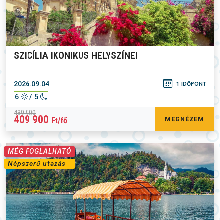
SZICÍLIA IKONIKUS HELYSZÍNEI
2026.09.04
1 IDŐPONT
6
/ 5
439 900
409 900
MEGNÉZEM
Ft/fő
MÉG FOGLALHATÓ
Népszerű utazás