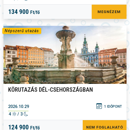
134 900
Ft/fő
MEGNÉZEM
Népszerű utazás
KÖRUTAZÁS DÉL-CSEHORSZÁGBAN
2026.10.29
1 IDŐPONT
4
/ 3
124 900
Ft/fő
NEM FOGLALHATÓ