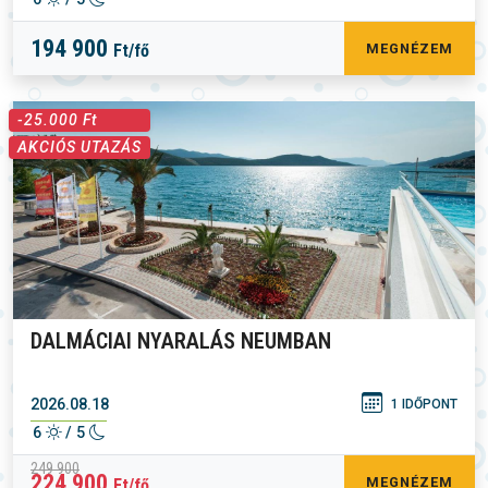
194 900
Ft/fő
MEGNÉZEM
-25.000 Ft
AKCIÓS UTAZÁS
DALMÁCIAI NYARALÁS NEUMBAN
2026.08.18
1 IDŐPONT
6
/ 5
249 900
224 900
MEGNÉZEM
Ft/fő