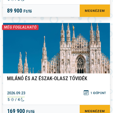
89 900
Ft/fő
MEGNÉZEM
MÉG FOGLALHATÓ
MILÁNÓ ÉS AZ ÉSZAK-OLASZ TÓVIDÉK
2026.09.23
1 IDŐPONT
5
/ 4
169 900
Ft/fő
MEGNÉZEM