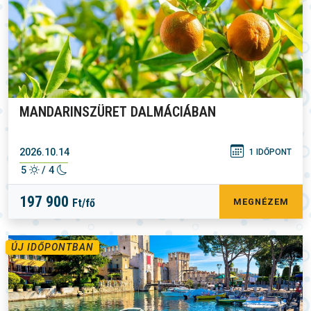
MANDARINSZÜRET DALMÁCIÁBAN
2026.10.14
1 IDŐPONT
5
/ 4
197 900
Ft/fő
MEGNÉZEM
ÚJ IDŐPONTBAN