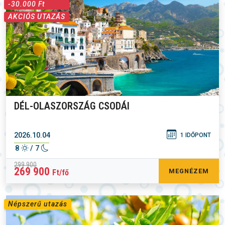
-30.000 Ft
AKCIÓS UTAZÁS
DÉL-OLASZORSZÁG CSODÁI
2026.10.04
1 IDŐPONT
8
/ 7
299 900
269 900
MEGNÉZEM
Ft/fő
Népszerű utazás