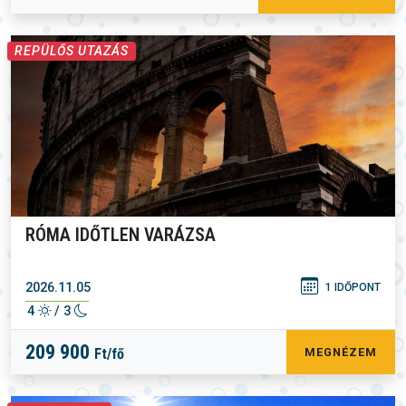
REPÜLŐS UTAZÁS
RÓMA IDŐTLEN VARÁZSA
2026.11.05
1 IDŐPONT
4
/ 3
209 900
Ft/fő
MEGNÉZEM