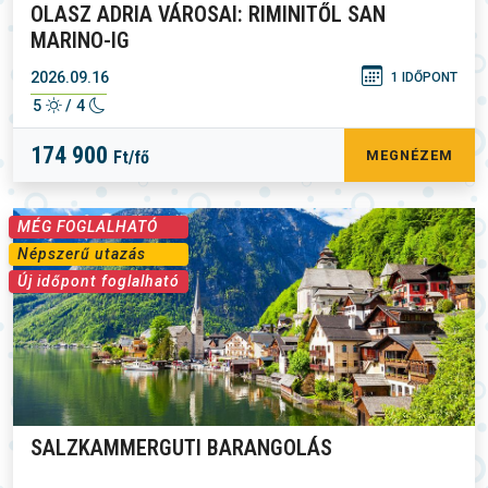
OLASZ ADRIA VÁROSAI: RIMINITŐL SAN
MARINO-IG
2026.09.16
1 IDŐPONT
5
/ 4
174 900
Ft/fő
MEGNÉZEM
MÉG FOGLALHATÓ
Népszerű utazás
Új időpont foglalható
SALZKAMMERGUTI BARANGOLÁS