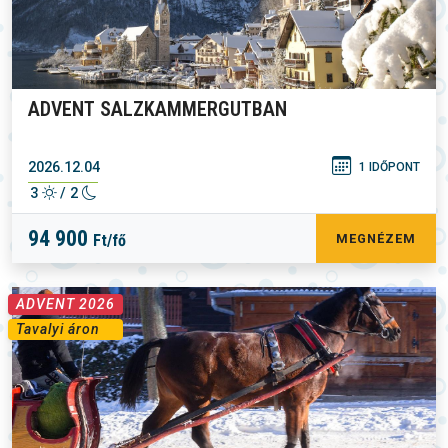
ADVENT SALZKAMMERGUTBAN
2026.12.04
1 IDŐPONT
3
/ 2
94 900
Ft/fő
MEGNÉZEM
ADVENT 2026
Tavalyi áron