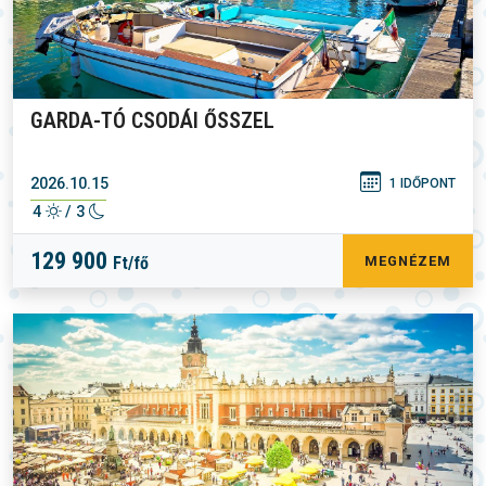
GARDA-TÓ CSODÁI ŐSSZEL
2026.10.15
1 IDŐPONT
4
/ 3
129 900
Ft/fő
MEGNÉZEM