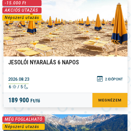
-15.000 Ft
AKCIÓS UTAZÁS
Népszerű utazás
JESOLÓI NYARALÁS 6 NAPOS
2026.08.23
2 IDŐPONT
6
/ 5
189 900
Ft/fő
MEGNÉZEM
MÉG FOGLALHATÓ
Népszerű utazás