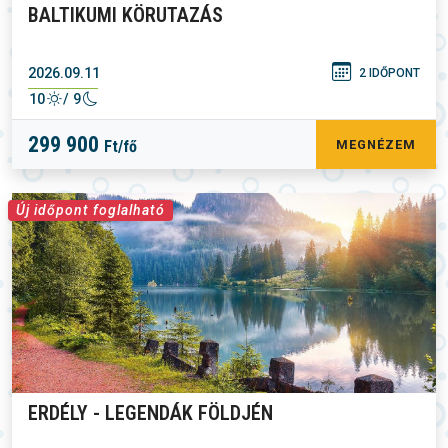
BALTIKUMI KÖRUTAZÁS
2026.09.11
2 IDŐPONT
10
/ 9
299 900
Ft/fő
MEGNÉZEM
Új időpont foglalható
ERDÉLY - LEGENDÁK FÖLDJÉN