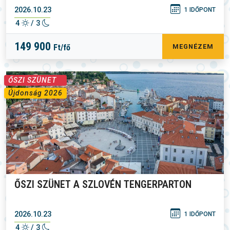
2026.10.23
1 IDŐPONT
4
/ 3
149 900
Ft/fő
MEGNÉZEM
ŐSZI SZÜNET
Újdonság 2026
ŐSZI SZÜNET A SZLOVÉN TENGERPARTON
2026.10.23
1 IDŐPONT
4
/ 3