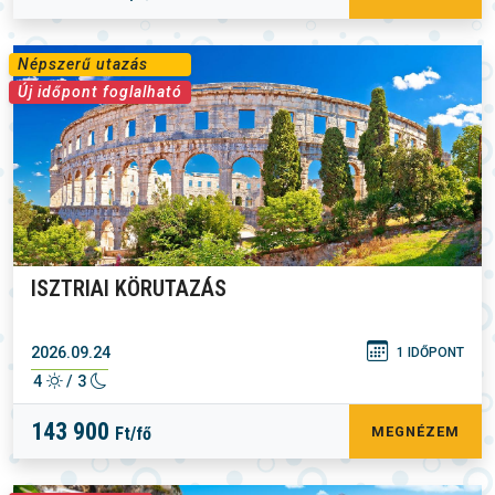
Népszerű utazás
Új időpont foglalható
ISZTRIAI KÖRUTAZÁS
2026.09.24
1 IDŐPONT
4
/ 3
143 900
Ft/fő
MEGNÉZEM