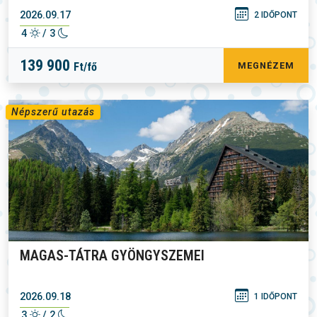
2026.09.17
2 IDŐPONT
4
/ 3
139 900
Ft/fő
MEGNÉZEM
Népszerű utazás
MAGAS-TÁTRA GYÖNGYSZEMEI
2026.09.18
1 IDŐPONT
3
/ 2