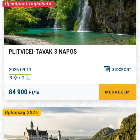
Új időpont foglalható
PLITVICEI-TAVAK 3 NAPOS
2026.09.11
3 IDŐPONT
3
/ 2
84 900
Ft/fő
MEGNÉZEM
Újdonság 2026