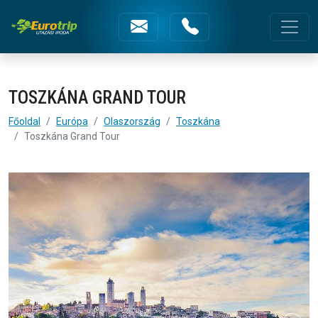
Toszkána Grand Tour
Fejléc menüsorok
TOSZKÁNA GRAND TOUR
Főoldal
Európa
Olaszország
Toszkána
Toszkána Grand Tour
Képgaléria | Toszkána Grand Tour