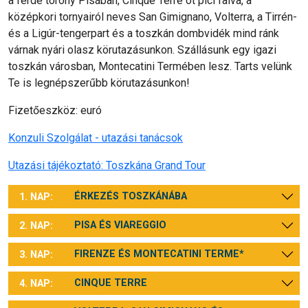
a ferde torony Pisában, Cinque Terre öt pici falva, a
középkori tornyairól neves San Gimignano, Volterra, a Tirrén-
és a Ligúr-tengerpart és a toszkán dombvidék mind ránk
várnak nyári olasz körutazásunkon. Szállásunk egy igazi
toszkán városban, Montecatini Termében lesz. Tarts velünk
Te is legnépszerűbb körutazásunkon!
Fizetőeszköz: euró
Konzuli Szolgálat - utazási tanácsok
Utazási tájékoztató: Toszkána Grand Tour
ÉRKEZÉS TOSZKÁNÁBA
1. NAP:
PISA ÉS VIAREGGIO
2. NAP:
FIRENZE ÉS MONTECATINI TERME*
3. NAP:
CINQUE TERRE
4. NAP: