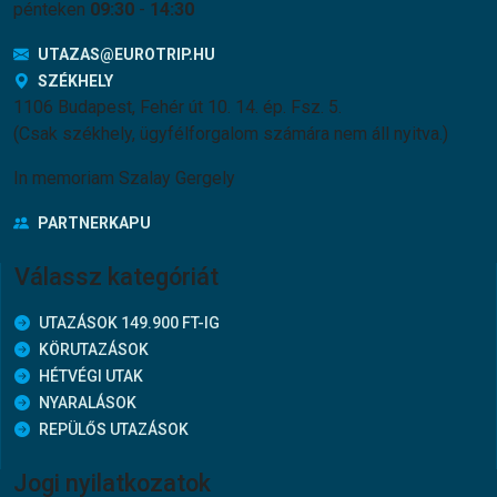
pénteken
09:30
-
14:30
UTAZAS@EUROTRIP.HU
SZÉKHELY
1106 Budapest, Fehér út 10. 14. ép. Fsz. 5.
(Csak székhely, ügyfélforgalom számára nem áll nyitva.)
In memoriam Szalay Gergely
PARTNERKAPU
Válassz kategóriát
UTAZÁSOK 149.900 FT-IG
KÖRUTAZÁSOK
HÉTVÉGI UTAK
NYARALÁSOK
REPÜLŐS UTAZÁSOK
Jogi nyilatkozatok