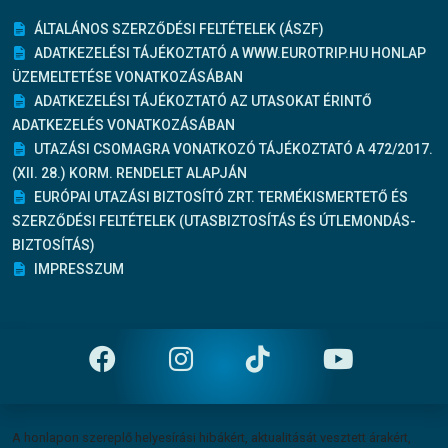
ÁLTALÁNOS SZERZŐDÉSI FELTÉTELEK (ÁSZF)
ADATKEZELÉSI TÁJÉKOZTATÓ A WWW.EUROTRIP.HU HONLAP
ÜZEMELTETÉSE VONATKOZÁSÁBAN
ADATKEZELÉSI TÁJÉKOZTATÓ AZ UTASOKAT ÉRINTŐ
ADATKEZELÉS VONATKOZÁSÁBAN
UTAZÁSI CSOMAGRA VONATKOZÓ TÁJÉKOZTATÓ A 472/2017.
(XII. 28.) KORM. RENDELET ALAPJÁN
EURÓPAI UTAZÁSI BIZTOSÍTÓ ZRT. TERMÉKISMERTETŐ ÉS
SZERZŐDÉSI FELTÉTELEK (UTASBIZTOSÍTÁS ÉS ÚTLEMONDÁS-
BIZTOSÍTÁS)
IMPRESSZUM
Felelősség vállalás
A honlapon szereplő helyesírási hibákért, aktualitását vesztett árakért,